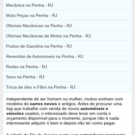
Mecânica na Penha - RJ
Moto Peças na Penha - RJ
Oficinas Mecânicas na Penha - RJ
Oficinas Mecânicas de Motos na Penha - RJ
Postos de Gasolina na Penha - RJ
Revendas de Automóveis na Penha - RJ
Rodas na Penha - RJ
Sons na Penha - RJ
Troca de óleo e Filtro na Penha - RJ
Independente de ser homem ou mulher, muitos sonham com
modelos de
carros novos
e antigos. Antes de procurar uma
loja que trabalhe com venda de novos
automóveis e
veículos
usados, o interessado deve levar em conta o
orçamento disponível para o momento, porque não é nada
interessante adquirir o bem e depois não ter como pagar.
A cidade do Rio de Janeiro conta com
automóveis nacionais