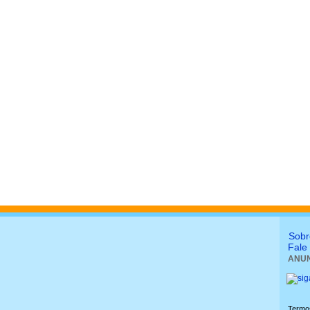
Sobr
Fale
ANUN
Termo