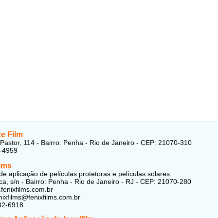
e Film
astor, 114 - Bairro: Penha - Rio de Janeiro - CEP: 21070-310
4-4959
ilms
e aplicação de películas protetoras e películas solares.
ca, s/n - Bairro: Penha - Rio de Janeiro - RJ - CEP: 21070-280
.fenixfilms.com.br
enixfilms@fenixfilms.com.br
82-6918