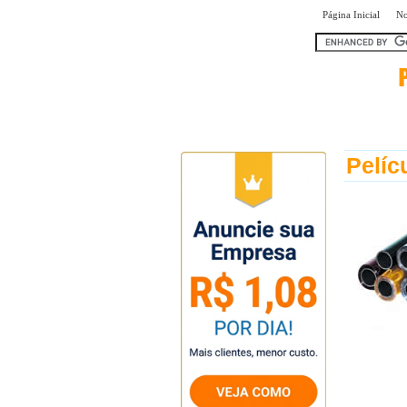
|
Página Inicial
No
encontra
Pelíc