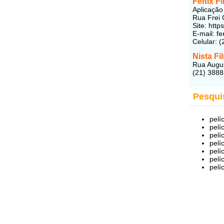
Fenix Fi
Aplicação 
Rua Frei 
Site: http
E-mail: f
Celular: 
Nista F
Rua Augus
(21) 3888
Pesqui
pelí
pelí
pelí
pelí
pelí
pelí
pelí