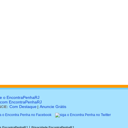
e o EncontraPenhaRJ
 com EncontraPenhaRJ
Com Destaque
Anuncie Grátis
CIE:
|
|
s EncontraPenhaRJ
Privacidade EncontraPenhaRJ