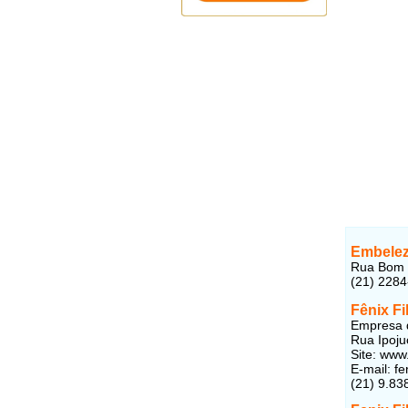
Embelez
Rua Bom P
(21) 228
Fênix F
Empresa d
Rua Ipoju
Site: www
E-mail: f
(21) 9.83