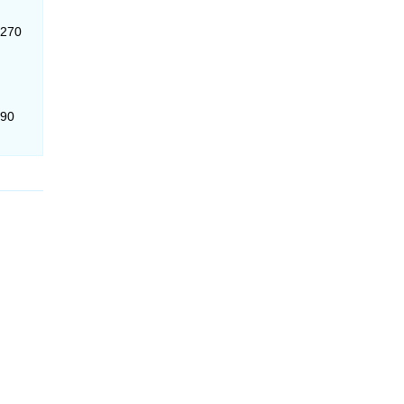
-270
590