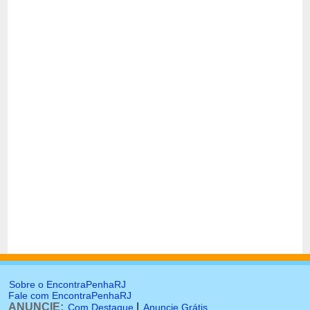
Sobre o EncontraPenhaRJ
Fale com EncontraPenhaRJ
ANUNCIE:
|
Com Destaque
Anuncie Grátis