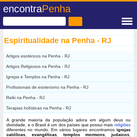
encontra
Penha
Espiritualidade na Penha - RJ
Artigos esotéricos na Penha - RJ
Artigos Religiosos na Penha - RJ
Igrejas e Templos na Penha - RJ
Profissionais de esoterismo na Penha - RJ
Reiki na Penha - RJ
Terapias holísticas na Penha - RJ
A grande maioria da população adora em algum deus ou
divindade, e o Brasil é um dos países que possui mais
religiões
diferentes no mundo. Em vários lugares encontramos
igrejas
católicas
,
evangélicas
,
templos mormons
,
judaicos
,