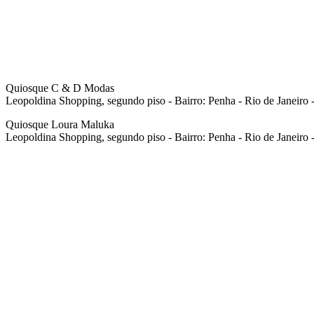
Quiosque C & D Modas
Leopoldina Shopping, segundo piso - Bairro: Penha - Rio de Janeiro
Quiosque Loura Maluka
Leopoldina Shopping, segundo piso - Bairro: Penha - Rio de Janeiro