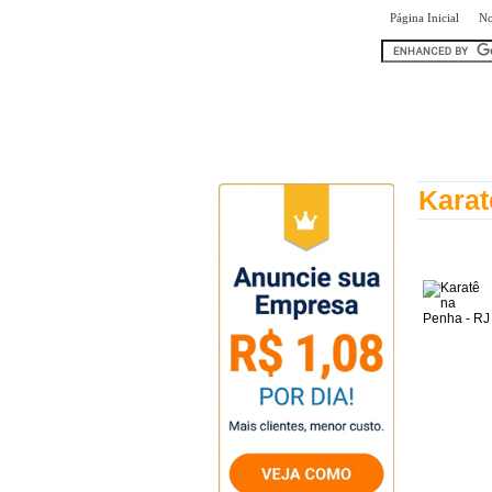
|
Página Inicial
No
encontr
Karat