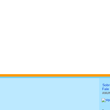
Sobr
Fale
ANUN