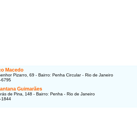
co Macedo
nhor Pizarro, 69 - Bairro: Penha Circular - Rio de Janeiro
7-6795
Santana Guimarães
rás de Pina, 148 - Bairro: Penha - Rio de Janeiro
8-1844