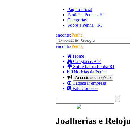
Página Inicial
|
Notícias Penha - RJ
|
Categorias
|
Sobre a Penha - RJ
|
encontra
Penha
encontra
Penha
Home
Categorias A-Z
Sobre bairro Penha RJ
Notícias da Penha
Anuncie seu negócio
Cadastrar empresa
Fale Conosco
Joalherias e Reloj