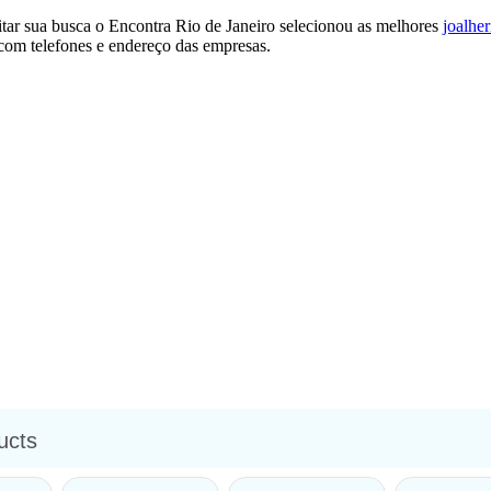
litar sua busca o Encontra Rio de Janeiro selecionou as melhores
joalher
 com telefones e endereço das empresas.