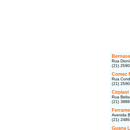
Bernass
Rua Dioní
(21) 259
Comec Ma
Rua Conde
(21) 259
Cirplast
Rua Belis
(21) 388
Ferrame
Avenida B
(21) 248
Guana Li