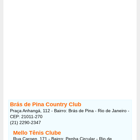
Brás de Pina Country Club
Praça Anhangá, 112 - Bairro: Brás de Pina - Rio de Janeiro -
CEP: 21011-270
(21) 2290-2347
Mello Tênis Clube
Rua Caroen, 171 - Bairro: Penha Circular - Rio de