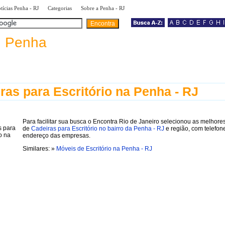
|
|
|
tícias Penha - RJ
Categorias
Sobre a Penha - RJ
a
Penha
ras para Escritório na Penha - RJ
Para facilitar sua busca o Encontra Rio de Janeiro selecionou as melhores
de
Cadeiras para Escritório no bairro da Penha - RJ
e região, com telefon
endereço das empresas.
Similares: »
Móveis de Escritório na Penha - RJ