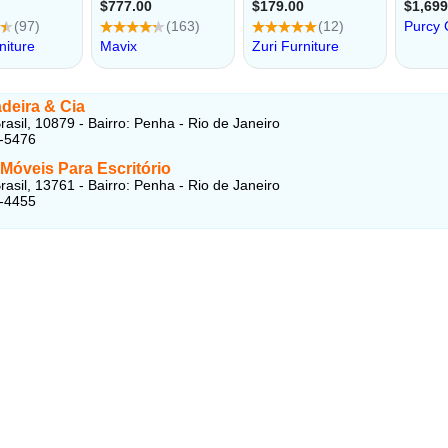
deira & Cia
rasil, 10879 - Bairro: Penha - Rio de Janeiro
0-5476
 Móveis Para Escritório
rasil, 13761 - Bairro: Penha - Rio de Janeiro
7-4455