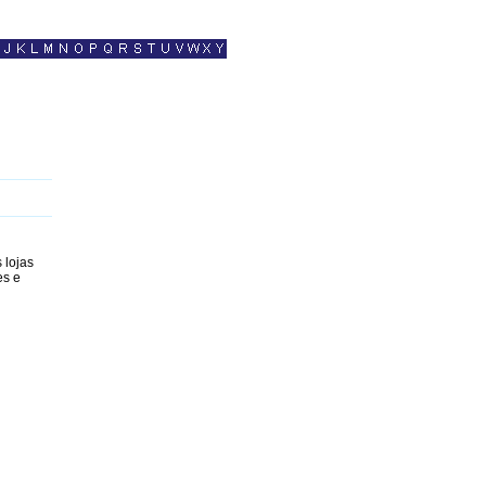
 lojas
es e